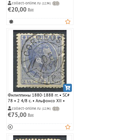
юго-восточной Азии • танцы •
collect-online.ru
(12,9K)
MLH OG VF
€20,00
Buy
Филиппины 1880-1888 гг. • SC#
78 • 2 4/8 c. • Альфонсо XII •
стандарт • Used VF
collect-online.ru
(12,9K)
€75,00
Buy