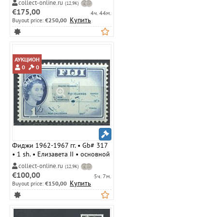
collect-online.ru
(12,9K)
серии • MLH OG VF
€175,00
4ч. 44м.
Купить
Buyout price:
€250,00
АУКЦИОН
0
0
Фиджи 1962-1967 гг. • Gb# 317
• 1 sh. • Елизавета II • основной
выпуск • карта островов • MLH
collect-online.ru
(12,9K)
OG VF
€100,00
5ч. 7м.
Купить
Buyout price:
€150,00