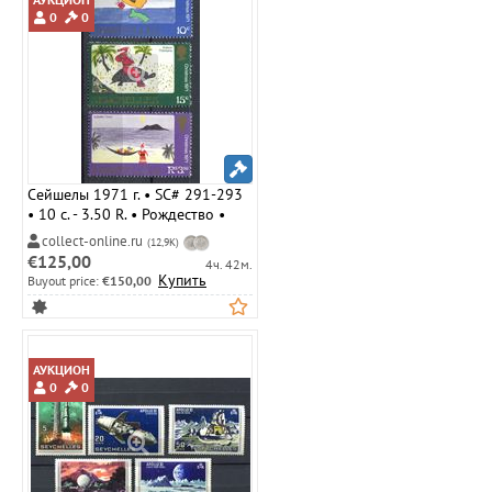
0
0
Сейшелы 1971 г. • SC# 291-293
• 10 c. - 3.50 R. • Рождество •
полн. серия • MLH OG VF
collect-online.ru
(12,9K)
€125,00
4ч. 42м.
Купить
Buyout price:
€150,00
АУКЦИОН
0
0