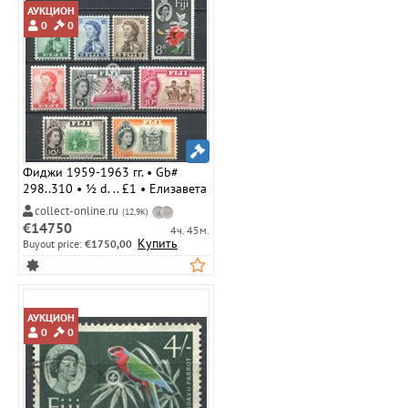
АУКЦИОН
0
0
Фиджи 1959-1963 гг. • Gb#
298..310 • ½ d. .. £1 • Елизавета
II • основной выпуск ( 9 марок )
collect-online.ru
(12,9K)
• MLH OG VF ( кат.- £ 25 )
€14750
4ч. 45м.
Купить
Buyout price:
€1750,00
АУКЦИОН
0
0