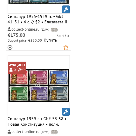
Сингапур 1955-1959 гг. • Gb#
41..51 • 4 c. // $2 • Елизавета II
• основной выпуск ( 6 марок ) •
collect-online.ru
(12,9K)
Used VF ( кат.- £ 8 )
€175,00
5ч. 13м.
Купить
Buyout price:
€250,00
АУКЦИОН
0
0
Сингапур 1959 г. • Gb# 53-58 •
Новая Конституция • полн.
серия • MLH OG XF ( кат.- £ 12 )
collect-online.ru
(12,9K)