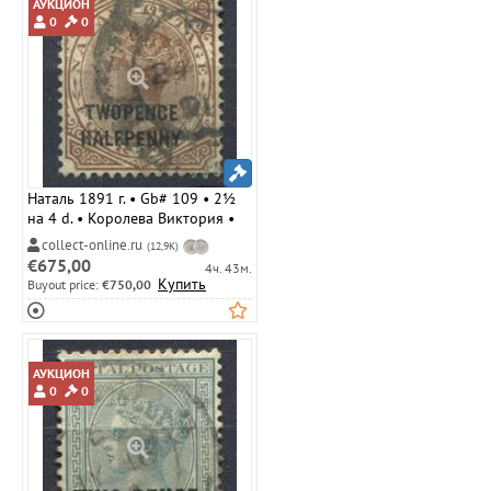
АУКЦИОН
0
0
Наталь 1891 г. • Gb# 109 • 2½
на 4 d. • Королева Виктория •
надпечатка нов. номинала •
collect-online.ru
(12,9K)
стандарт • Used VF ( кат.- £ 17 )
€675,00
4ч. 43м.
Купить
Buyout price:
€750,00
АУКЦИОН
0
0