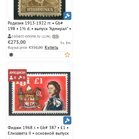
Родезия 1913-1922 гг. • Gb#
198 • 1½ d. • выпуск "Адмирал" •
Георг V в морском мундире •
collect-online.ru
(12,9K)
MH OG F ( кат.- £ 7 )
€275,00
5ч. 8м.
Купить
Buyout price:
€350,00
АУКЦИОН
0
0
Фиджи 1968 г. • Gb# 387 • £1 •
Елизавета II • основной выпуск
• герб колонии • концовка