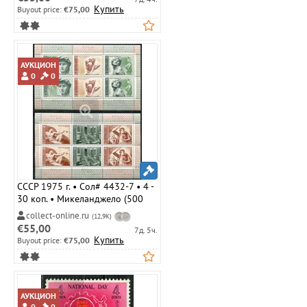
благотворительный выпуск •
Купить
Buyout price:
€75,00
Mint NG VF
АУКЦИОН
0
0
СССР 1975 г. • Сол# 4432-7 • 4 -
30 коп. • Микеланджело (500
лет со дня рождения) • полн.
collect-online.ru
(12,9K)
серия • мал. листы ( 12 марок ) •
€55,00
7д. 5ч.
MNH OG XF
Купить
Buyout price:
€75,00
АУКЦИОН
0
0