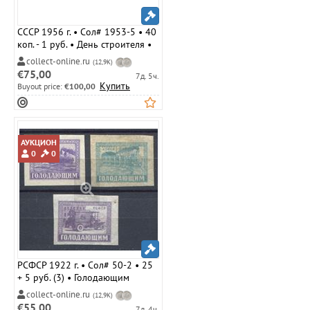
СССР 1956 г. • Сол# 1953-5 • 40
коп. - 1 руб. • День строителя •
полн. серия • Used(ФГ) VF
collect-online.ru
(12,9K)
€75,00
7д. 5ч.
Купить
Buyout price:
€100,00
АУКЦИОН
0
0
РСФСР 1922 г. • Сол# 50-2 • 25
+ 5 руб. (3) • Голодающим
Поволжья • поезд, пароход,
collect-online.ru
(12,9K)
автомобиль •
€55,00
7д. 4ч.