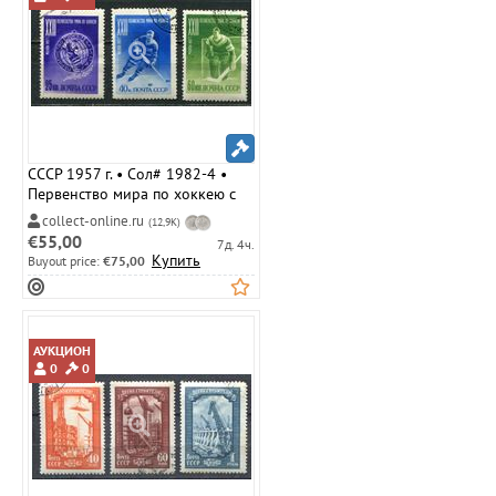
СССР 1957 г. • Сол# 1982-4 •
Первенство мира по хоккею с
шайбой • полн. серия • Used(ФГ)
collect-online.ru
(12,9K)
VF
€55,00
7д. 4ч.
Купить
Buyout price:
€75,00
АУКЦИОН
0
0