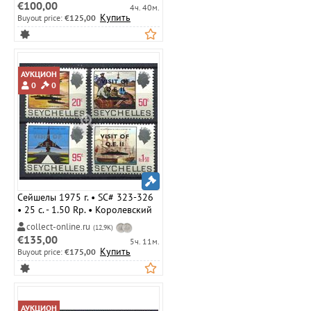
полн. серия • MLH OG VF
€100,00
4ч. 40м.
Купить
Buyout price:
€125,00
АУКЦИОН
0
0
Сейшелы 1975 г. • SC# 323-326
• 25 c. - 1.50 Rp. • Королевский
визит • надпечатки • полн.
collect-online.ru
(12,9K)
серия • MLH OG VF
€135,00
5ч. 11м.
Купить
Buyout price:
€175,00
АУКЦИОН