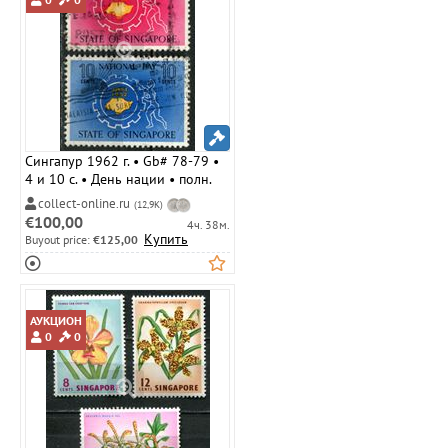
Сингапур 1962 г. • Gb# 78-79 •
4 и 10 c. • День нации • полн.
серия • Used VF ( кат.- £ 3 )
collect-online.ru
(12,9K)
€100,00
4ч. 38м.
Купить
Buyout price:
€125,00
АУКЦИОН
0
0