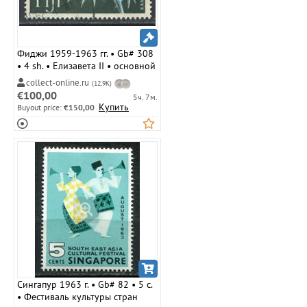
Фиджи 1959-1963 гг. • Gb# 308
• 4 sh. • Елизавета II • основной
выпуск • попугай • Used VF
collect-online.ru
(12,9K)
€100,00
5ч. 7м.
Купить
Buyout price:
€150,00
Сингапур 1963 г. • Gb# 82 • 5 c.
• Фестиваль культуры стран