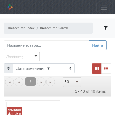
Breadcrumb_Index
Breadcrumb_Search
ProductsGrid.ProductName
Найти
Продавец
Продавец
50
1
1 - 40 of 40 items
АУКЦИОН
0
0