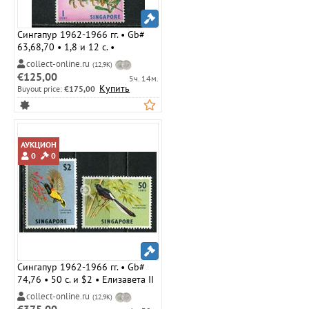
Сингапур 1962-1966 гг. • Gb#
63,68,70 • 1,8 и 12 c. •
Елизавета II • основной выпуск
collect-online.ru
(12,9K)
• цветы ( 3 марки ) • MLH OG VF
€125,00
5ч. 14м.
( кат.- £ 3 )
Купить
Buyout price:
€175,00
АУКЦИОН
0
0
Сингапур 1962-1966 гг. • Gb#
74,76 • 50 c. и $2 • Елизавета II
• основной выпуск • птицы ( 2
collect-online.ru
(12,9K)
марки ) • MLH OG VF ( кат.- £ 14