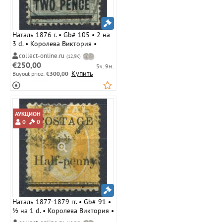
Наталь 1876 г. • Gb# 105 • 2 на
3 d. • Королева Виктория •
надпечатка нов. номинала •
collect-online.ru
(12,9K)
стандарт • Used VF ( кат.- £ 7 )
€250,00
5ч. 9м.
Купить
Buyout price:
€300,00
АУКЦИОН
0
0
Наталь 1877-1879 гг. • Gb# 91 •
½ на 1 d. • Королева Виктория •
надпечатка нов. номинала •