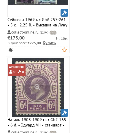
Сейшелы 1969 г. • Gb# 257-261
• 5 c. - 2.25 R. • Высадка на Луну
• полн. серия • MLH OG VF
collect-online.ru
(12,9K)
€175,00
5ч. 10м.
Купить
Buyout price:
€225,00
АУКЦИОН
0
0
Наталь 1908-1909 гг. • Gb# 165
• 6 d. • Эдуард VII • стандарт •
MH OG VF ( кат.- £ 5 )
collect-online.ru
(12,9K)