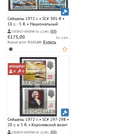
Сейшелы 1972 г. • SC# 305-8 •
10 c. - 5 R. • Национальный
Фестиваль • полн. серия • MLH
collect-online.ru
(12,9K)
OG VF
€175,00
5ч. 11м.
Купить
Buyout price:
€225,00
АУКЦИОН
0
0
Сейшелы 1972 г. • SC# 297-298 •
20 c. и 5 R. • Королевский визит
• надпечатки • полн. серия •
collect-online.ru
(12,9K)