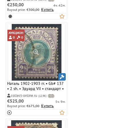
€250,00
4ч. 42м.
Купить
Buyout price:
€300,00
АУКЦИОН
0
0
Наталь 1902-1903 гг. • Gb# 137
• 2 sh. • Эдуард VII • стандарт •
Used VF ( кат.- £ 12 )
collect-online.ru
(12,9K)
€525,00
5ч. 9м.
Купить
Buyout price:
€675,00