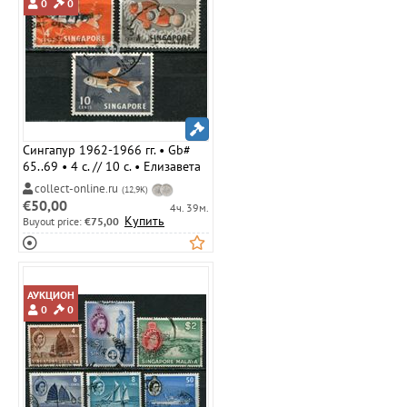
0
0
Сингапур 1962-1966 гг. • Gb#
65..69 • 4 c. // 10 c. • Елизавета
II • основной выпуск • рыбы ( 3
collect-online.ru
(12,9K)
марки ) • Used VF ( кат.- £ 2 )
€50,00
4ч. 39м.
Купить
Buyout price:
€75,00
АУКЦИОН
0
0