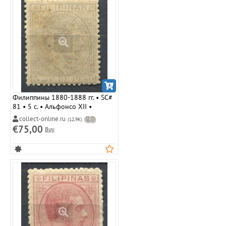
Филиппины 1880-1888 гг. • SC#
81 • 5 c. • Альфонсо XII •
стандарт • MLH OG VF
collect-online.ru
(12,9K)
€75,00
Buy