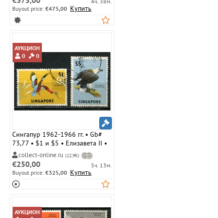
€375,00
4ч. 38м.
)
Купить
Buyout price:
€475,00
АУКЦИОН
0
0
Сингапур 1962-1966 гг. • Gb#
73,77 • $1 и $5 • Елизавета II •
основной выпуск • птицы ( 2
collect-online.ru
(12,9K)
марки ) • Used VF ( кат.- £ 10 )
€250,00
5ч. 13м.
Купить
Buyout price:
€325,00
АУКЦИОН