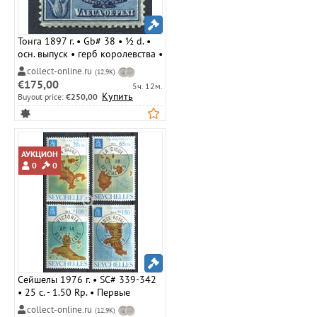
Тонга 1897 г. • Gb# 38 • ½ d. •
осн. выпуск • герб королевства •
MLH OG XF ( кат.- £ 8 )
collect-online.ru
(12,9K)
€175,00
5ч. 12м.
Купить
Buyout price:
€250,00
АУКЦИОН
0
0
Сейшелы 1976 г. • SC# 339-342
• 25 c. - 1.50 Rp. • Первые
почтовые офисы на Сейшелах •
collect-online.ru
(12,9K)