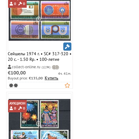
0
0
Сейшелы 1974 г. • SC# 317-320 •
20 c. - 1.50 Rp. • 100-летие
Всемирного Почтового
collect-online.ru
(12,9K)
Союза(UPU) • полн. серия • MNH
€100,00
4ч. 41м.
OG VF
Купить
Buyout price:
€135,00
АУКЦИОН
0
0