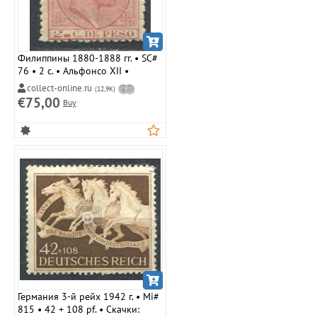
Филиппины 1880-1888 гг. • SC#
76 • 2 c. • Альфонсо XII •
стандарт • MLH OG VF
collect-online.ru
(12,9K)
€75,00
Buy
Германия 3-й рейх 1942 г. • Mi#
815 • 42 + 108 pf. • Скачки: