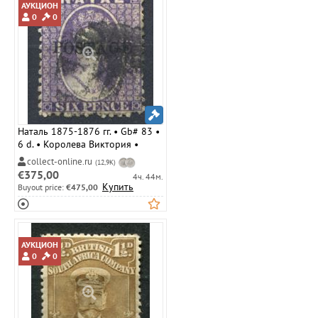
АУКЦИОН
0
0
Наталь 1875-1876 гг. • Gb# 83 •
6 d. • Королева Виктория •
надпечатка "Postage" • стандарт
collect-online.ru
(12,9K)
• Used VF ( кат.- £ 10 )
€375,00
4ч. 44м.
Купить
Buyout price:
€475,00
АУКЦИОН
0
0