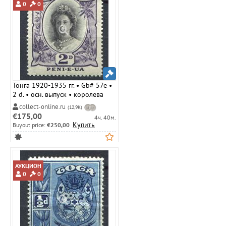
0
0
Тонга 1920-1935 гг. • Gb# 57e •
2 d. • осн. выпуск • королева
Салоте • MLH OG XF ( кат.- £ 5 )
collect-online.ru
(12,9K)
€175,00
4ч. 40м.
Купить
Buyout price:
€250,00
АУКЦИОН
0
0