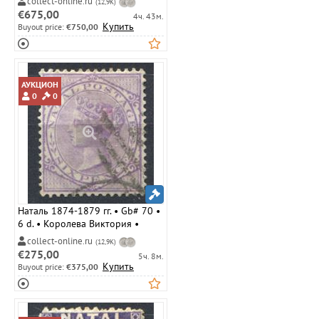
collect-online.ru
(12,9K)
стандарт • Used VF ( кат.- £ 22 )
€675,00
4ч. 43м.
Купить
Buyout price:
€750,00
АУКЦИОН
0
0
Наталь 1874-1879 гг. • Gb# 70 •
6 d. • Королева Виктория •
стандарт • Used VF ( кат.- £ 9 )
collect-online.ru
(12,9K)
€275,00
5ч. 8м.
Купить
Buyout price:
€375,00