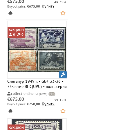
€575,00
4ч. 39м.
Купить
Buyout price:
€675,00
АУКЦИОН
0
0
Сингапур 1949 г. • Gb# 33-36 •
75-летие ВПС(UPU) • полн. серия
• MLH OG XF
collect-online.ru
(12,9K)
€675,00
5ч. 12м.
Купить
Buyout price:
€750,00
АУКЦИОН