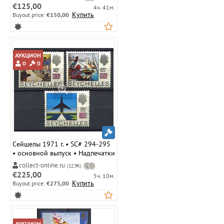
MLH OG VF
€125,00
4ч. 41м.
Купить
Buyout price:
€150,00
АУКЦИОН
0
0
Сейшелы 1971 г. • SC# 294-295
• основной выпуск • Надпечатки
нов. номиналов • полн. серия •
collect-online.ru
(12,9K)
MLH OG VF
€225,00
5ч. 10м.
Купить
Buyout price:
€275,00
АУКЦИОН