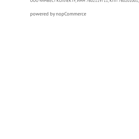
ООО «ИНВЕСТ КОЛЛЕКТ», ИНН 7602119711, КПП 760201001,
powered by nopCommerce