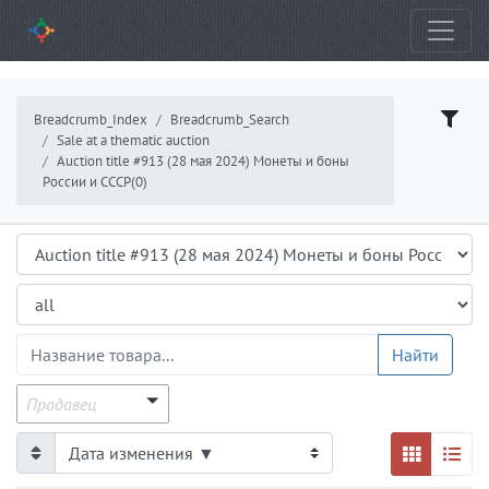
Breadcrumb_Index
Breadcrumb_Search
Sale at a thematic auction
Auction title #913 (28 мая 2024) Монеты и боны
России и СССР(0)
Аукцион
Подраздел
ProductsGrid.ProductName
Найти
Продавец
Продавец