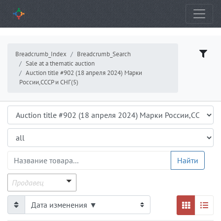
Breadcrumb_Index
Breadcrumb_Search
Sale at a thematic auction
Auction title #902 (18 апреля 2024) Марки
России,СССР и СНГ(5)
Аукцион
Подраздел
ProductsGrid.ProductName
Найти
Продавец
Продавец