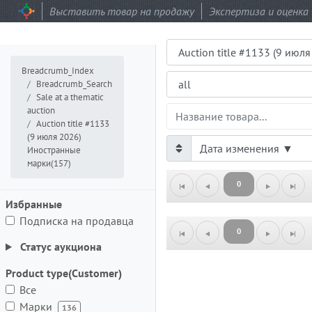
Выставить товар на продажу
Экспертиза и оценка
Аукцион
Подраздел
Breadcrumb_Index
Breadcrumb_Search
Sale at a thematic
ProductsGrid.ProductName
auction
Auction title #1133
(9 июля 2026)
Иностранные
марки(157)
0
Избранные
Подписка на продавца
0
Статус аукциона
Product type(Customer)
Все
Марки
136