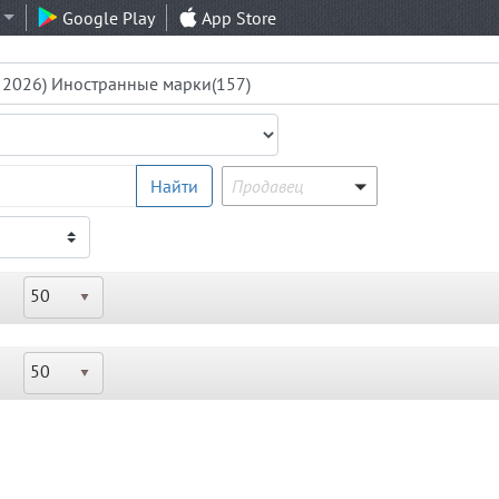
Google Play
App Store
Продавец
Найти
Продавец
50
50