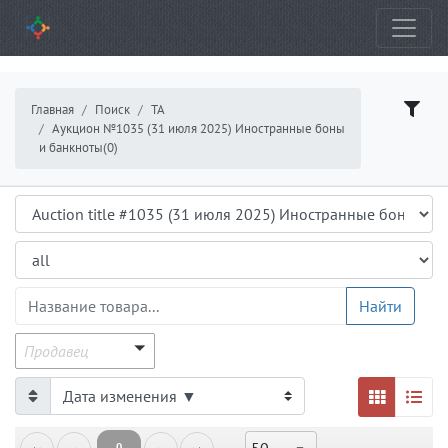
Главная
Поиск
ТА
Аукцион №1035 (31 июля 2025) Иностранные боны
и банкноты(0)
Аукцион
Подраздел
ProductsGrid.ProductName
Найти
Продавец
Продавец
0