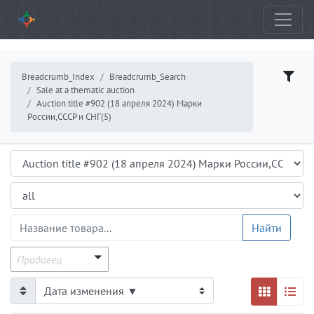
Breadcrumb_Index
Breadcrumb_Search
Sale at a thematic auction
Auction title #902 (18 апреля 2024) Марки
России,СССР и СНГ(5)
Аукцион
Подраздел
ProductsGrid.ProductName
Найти
Продавец
Продавец