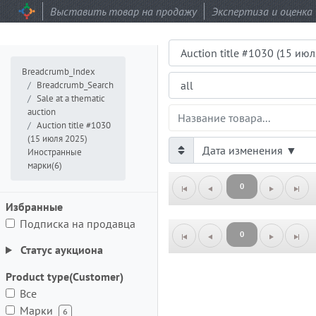
Выставить товар на продажу
Экспертиза и оценка
Аукцион
Подраздел
Breadcrumb_Index
Breadcrumb_Search
Sale at a thematic
ProductsGrid.ProductName
auction
Auction title #1030
(15 июля 2025)
Иностранные
марки(6)
0
Избранные
Подписка на продавца
0
Статус аукциона
Product type(Customer)
Все
Марки
6