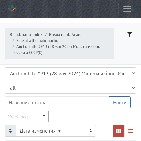
Breadcrumb_Index
Breadcrumb_Search
Sale at a thematic auction
Auction title #913 (28 мая 2024) Монеты и боны
России и СССР(0)
Аукцион
Подраздел
ProductsGrid.ProductName
Найти
Продавец
Продавец