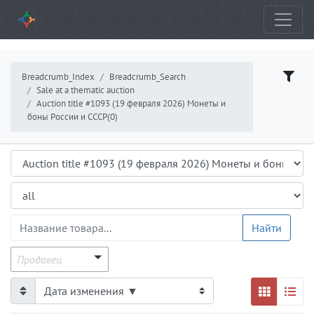
Breadcrumb_Index
Breadcrumb_Search
Sale at a thematic auction
Auction title #1093 (19 февраля 2026) Монеты и
боны России и СССР(0)
Аукцион
Подраздел
ProductsGrid.ProductName
Найти
Продавец
Продавец